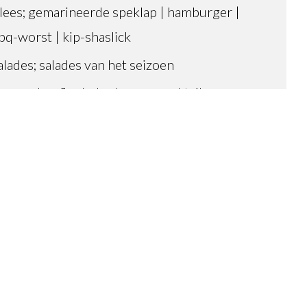
lees; gemarineerde speklap | hamburger |
bq-worst | kip-shaslick
alades; salades van het seizoen
auzen; knoflook- barbecue- cocktail saus
xtra; stokbrood wit | bruin, koude schotel,
ruidenboter
 18,50 p.p. en vanaf 10 personen