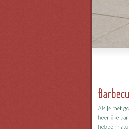
Barbec
Als je met g
heerlijke ba
hebben natuu