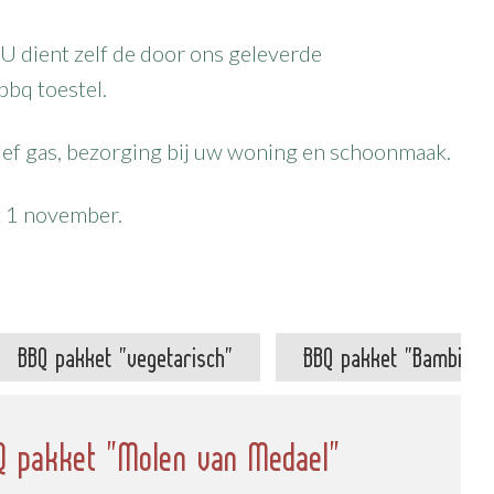
U dient zelf de door ons geleverde
bbq toestel.
ief gas, bezorging bij uw woning en schoonmaak.
t 1 november.
BBQ pakket "vegetarisch"
BBQ pakket "Bambino"
Q pakket "Molen van Medael"