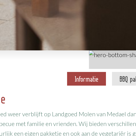
Informatie
BBQ pa
ue
oed weer verblijft op Landgoed Molen van Medael dan i
rbecue met familie en vrienden. Wij bieden verschille
rlijk een eigen pakketje en ook aan de vegetariër is 