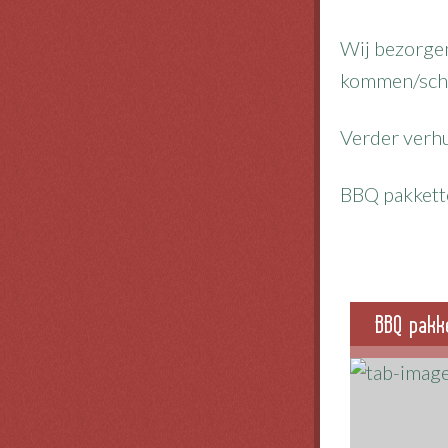
Wij bezorgen
kommen/schal
Verder verhu
BBQ pakkette
BBQ pakk